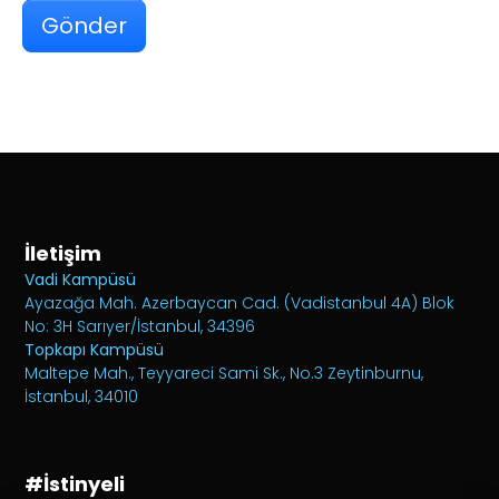
İletişim
Vadi Kampüsü
Ayazağa Mah. Azerbaycan Cad. (Vadistanbul 4A) Blok
No: 3H Sarıyer/İstanbul, 34396
Topkapı Kampüsü
Maltepe Mah., Teyyareci Sami Sk., No.3 Zeytinburnu,
İstanbul, 34010
#İstinyeli